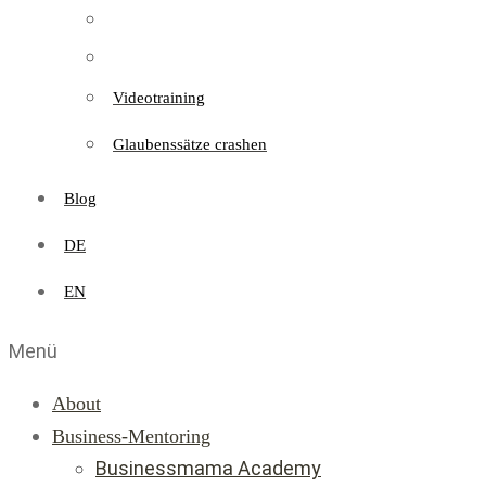
Videotraining
Glaubenssätze crashen
Blog
DE
EN
Menü
About
Business-Mentoring
Businessmama Academy