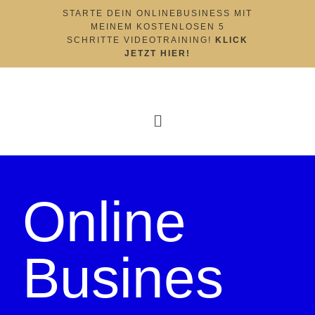
STARTE DEIN ONLINEBUSINESS MIT
MEINEM KOSTENLOSEN 5
SCHRITTE VIDEOTRAINING!
KLICK
JETZT HIER!
Online
Busines