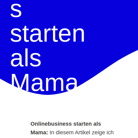
s
starten
als
Mama
Onlinebusiness starten als
Mama:
In diesem Artikel zeige ich